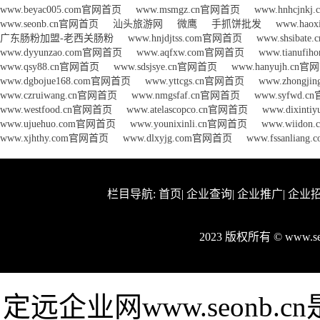
www.beyac005.com官网首页
www.msmgz.cn官网首页
www.hnhcjnk
www.seonb.cn官网首页
汕头旅游网
微鹰
手抓饼批发
www.hao
广东肠粉加盟-老西关肠粉
www.hnjdjtss.com官网首页
www.shsibat
www.dyyunzao.com官网首页
www.aqfxw.com官网首页
www.tianuf
www.qsy88.cn官网首页
www.sdsjsye.cn官网首页
www.hanyujh.cn
www.dgbojue168.com官网首页
www.yttcgs.cn官网首页
www.zhongj
www.czruiwang.cn官网首页
www.nmgsfaf.cn官网首页
www.syfwd.
www.westfood.cn官网首页
www.atelascopco.cn官网首页
www.dixint
www.ujuehuo.com官网首页
www.younixinli.cn官网首页
www.wiido
www.xjhthy.com官网首页
www.dlxyjg.com官网首页
www.fssanlian
栏目导航:
首页
|
企业查询
|
企业推广
|
企业
2023 版权所有 © www.
定远企业网www.seonb